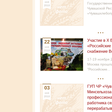
ноя
Государственн
2010
Чувашской Рес
«Чувашхлебопр
Участие в Х 
22
«Российские
ноя
2010
снабжение В
17-19 ноября 
Москва прошла
"Российские...
ГУП ЧР «Чув
03
Минсельхоза
ноя
2010
профессиона
работника се
перерабаты